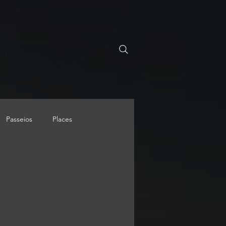
Passeios
Places