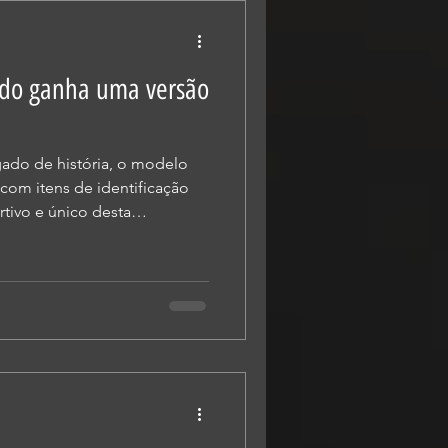
ser a companheira p
do ganha uma versão
ado de história, o modelo
com itens de identificação
rtivo e único desta
a da Honda alguns modelos se
tensa atração. A razão para
 múltiplos fatores, entre os
 a adequação à função
 moderna XR300L, a Honda