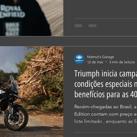
Brasil entre 18 e 22 de març
em São Paulo e Goiânia, inc
imprensa e uma agenda espec
MotoGP, inclusive no Duas 
revista Duas Rodas durante 
goiana. A visita dá ritmo ao
Mamut's Garage
12 de mar.
3 min de leitura
Triumph inicia cam
condições especiais 
benefícios para as 4
Recém-chegadas ao Brasil, a
Edition contam com preço e
lote limitado , enquanto as 
grátis Triumph Tiger 900 Alpine A Triumph Motorcycles
Brasil acelera em 2026 co