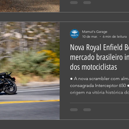
lançamentos recentes, condi
oportunidades de acesso ao
rodas. A iniciativa reúne ben
diferentes modelos do portf
Mamut's Garage
cen
10 de mar.
6 min de leitura
Nova Royal Enfield B
mercado brasileiro i
dos motociclistas
● A nova scrambler com alma dos anos 60, tem base na
consagrada Interceptor 650 ● A inspiração e conceito t
origem na vitória histórica 
Bear Run em 1960 ● Movida pelo instinto e alimentada
pelo celebrado motor bicilín
cilindradas da Royal Enfield
autêntico estilo scrambler 
diferenciar dos demais ● A nova motocicleta foi