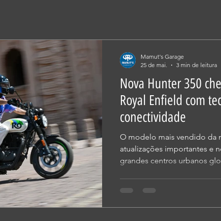
Mamut's Garage
25 de mai.
3 min de leitura
Nova Hunter 350 che
Royal Enfield com te
conectividade
O modelo mais vendido da m
atualizações importantes e 
grandes centros urbanos glo
linha 2027. A Royal Enfield 
Hunter 350 à sua rede de co
Brasil a partir de hoje, 25 de
Reforçando a proposta do 
entrada para o universo da 