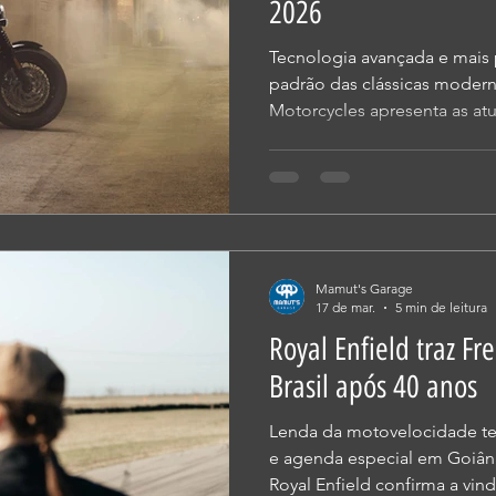
2026
Tecnologia avançada e mais
padrão das clássicas moder
Motorcycles apresenta as atu
para 2026, com destaque pa
Bobber e Bonneville Speedm
mais sofisticados, confortáve
reforçando o posicionament
marca. A previsão de chegad
de abril e maio. Ambos os 
Mamut's Garage
tanque de
17 de mar.
5 min de leitura
Royal Enfield traz F
Brasil após 40 anos
Lenda da motovelocidade te
e agenda especial em Goiâni
Royal Enfield confirma a vi