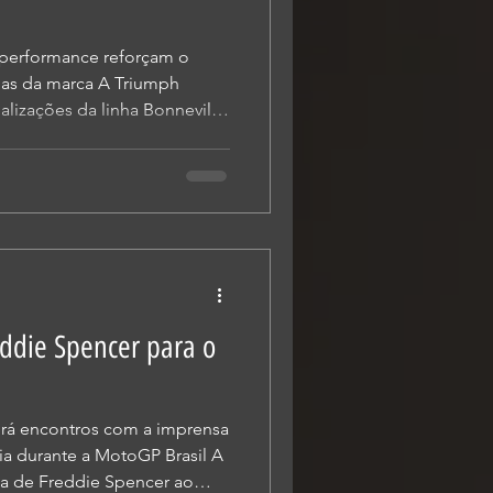
 performance reforçam o
nas da marca A Triumph
alizações da linha Bonneville
ra os modelos Bonneville
aster, que chegam ainda
is e tecnológicos,
o das clássicas modernas da
a ao Brasil é entre os meses
modelos passam a contar com
reddie Spencer para o
rá encontros com a imprensa
a durante a MotoGP Brasil A
nda de Freddie Spencer ao