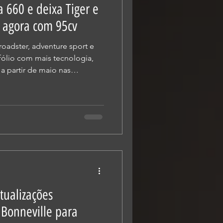
 660 e deixa Tiger e
e agora com 95cv
oadster, adventure sport e
fólio com mais tecnologia,
a partir de maio nas
Motorcycles dá continuidade
o no Brasil com a chegada de
 ao portfólio, disponíveis
 de maio. Entre os destaques,
o significativa em sua linha
 mais potência e
tualizações
 Bonneville para