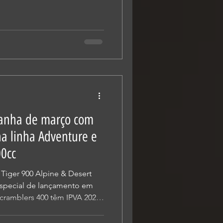
o, com compromissos oficiais
luindo encontros com a
ial durante os dias da
Rodas Club, camarote da
o grande prêmio da capital
 plano da marca de acelerar
panha de março com
na linha Adventure e
00cc
 Tiger 900 Alpine & Desert
special de lançamento em
Scramblers 400 têm IPVA 2026
m uma campanha que combina