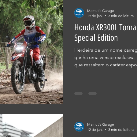
desenhada e equipada para 
Mamut's Garage
19 de jan.
3 min de leitura
Honda XR300L Torna
Special Edition
Herdeira de um nome carreg
ganha uma versão exclusiva, 
que ressaltam o caráter espo
aventureira pura Na históri
destacam por despertarem in
tal é difusa e sempre contém
quais o design impactante e
ocupam lugar de destaque. Neste contexto, ao resgatar o
nome Tornado e aplicá-lo à
Mamut's Garage
12 de jan.
3 min de leitura