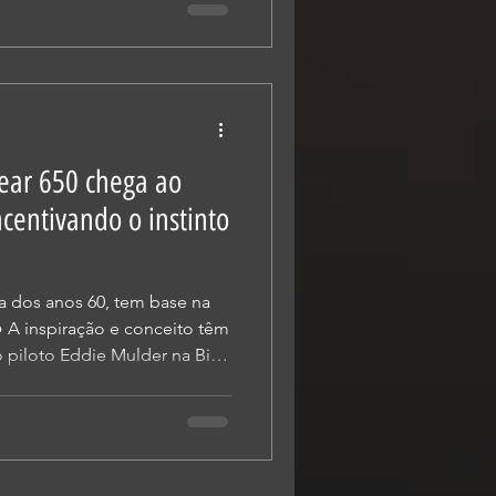
ções especiais e novas
 universo premium das duas
efícios exclusivos em
ólio da marca, criando um
ear 650 chega ao
ncentivando o instinto
êm
do piloto Eddie Mulder na Big
drico paralelo de 650
, a nova Bear 650 combina o
com um espírito que busca se