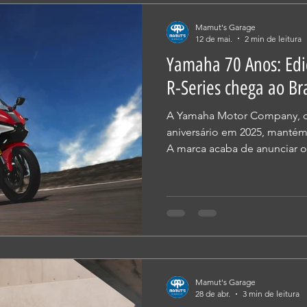
mais relevantes do segmento
Mamut's Garage
vers
12 de mai.
2 min de leitura
Yamaha 70 Anos: Edi
R-Series chega ao Bra
A Yamaha Motor Company, q
aniversário em 2025, mantém
A marca acaba de anunciar 
especial comemorativa da lin
modelos R3 ABS CONNECTE
roupagem exclusiva que resg
homenageia décadas de inov
Design: A Herança Racing e
pintura é uma releitura con
históricas da Yamaha, ev
Mamut's Garage
28 de abr.
3 min de leitura