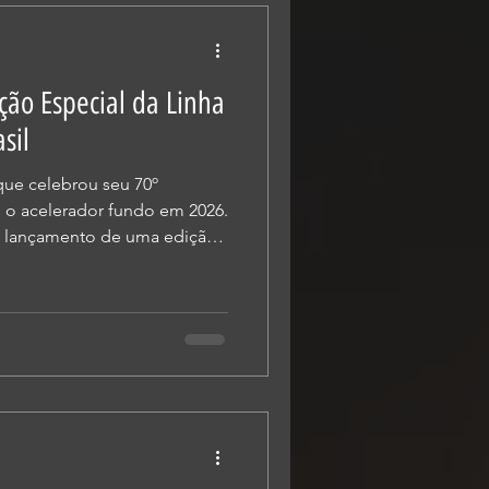
 urbano no país. As novas
ção Especial da Linha
sil
ue celebrou seu 70º
 o acelerador fundo em 2026.
o lançamento de uma edição
ha R-Series no Brasil. Os
D e R15 ABS ganham uma
ata o DNA das pistas e
ação e alta performance.
m Branco e Vermelho A nova
temporânea das cores