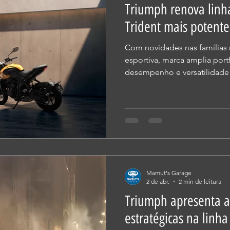
Triumph renova linha
Trident mais potent
Com novidades nas famílias r
esportiva, marca amplia port
desempenho e versatilidade 
concessionárias A Triumph 
à sua estratégia de expansã
novos modelos e atualizações
nas concessionárias a partir
a marca promove uma evoluçã
660, que passa a contar com
Mamut's Garage
2 de abr.
2 min de leitura
Triumph apresenta a
estratégicas na linha