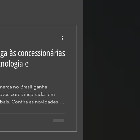
ga às concessionárias
cnologia e
arca no Brasil ganha
novas cores inspiradas em
bais. Confira as novidades da
anuncia a chegada das novas
ncessionárias em todo o
 maio, já como linha 2027.
modelo como porta de
marca e uma das motocicletas