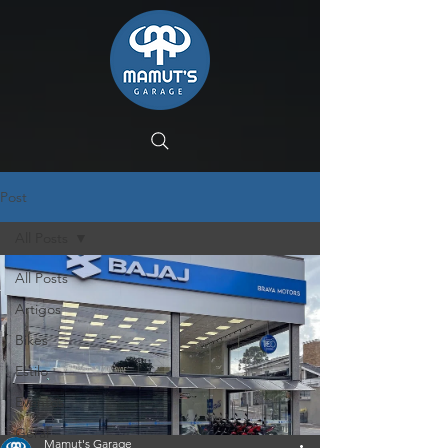
Post
All Posts
All Posts
Artigos
Bikes
Estilo
Eventos
Geral
Mamut's Garage