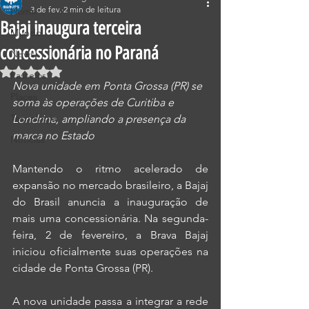
3 de fev.
2 min de leitura
Home
Bajaj inaugura terceira
Mundo
concessionária no Paraná
News
Avaliado com NaN de 5 estrelas.
Passeios
Nova unidade em Ponta Grossa (PR) se 
Places
soma às operações de Curitiba e 
Tecnologia
Londrina, ampliando a presença da 
marca no Estado
Notícias
Mantendo o ritmo acelerado de 
expansão no mercado brasileiro, a Bajaj 
do Brasil anuncia a inauguração de 
mais uma concessionária. Na segunda-
feira, 2 de fevereiro, a Brava Bajaj 
iniciou oficialmente suas operações na 
cidade de Ponta Grossa (PR).
A nova unidade passa a integrar a rede 