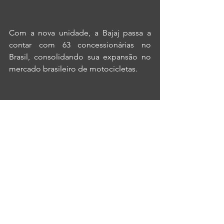
Com a nova unidade, a Bajaj passa a 
contar com 63 concessionárias no 
Brasil, consolidando sua expansão no 
mercado brasileiro de motocicletas.
Sobre a BravaBajajPonta Grossa
Endereço:
Rua Casemiro de Abreu, 227, 
Uvaranas - Ponta Grossa/PR
Telefone:
  (42) 3323-5408
Horários de funcionamento:
 segunda à 
sexta, das 08h00 às 18h00 e sábado das 
08h30 às 12h30