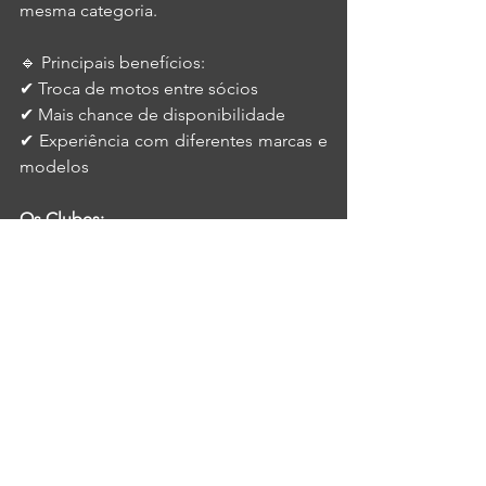
mesma categoria.
🔹 Principais benefícios:
✔ Troca de motos entre sócios
✔ Mais chance de disponibilidade
✔ Experiência com diferentes marcas e 
modelos
Os Clubes: 
CLUB OLD SCHOOL - Cotas acima de 
R$ 35.000
BMW R1300 GSA – ASA
BMW R18
BMW R1300 RT – ASA
Ducati Diavel V4
Triumph Rocket 3R
CLUB ROAD TRIP - Cotas entre R$ 