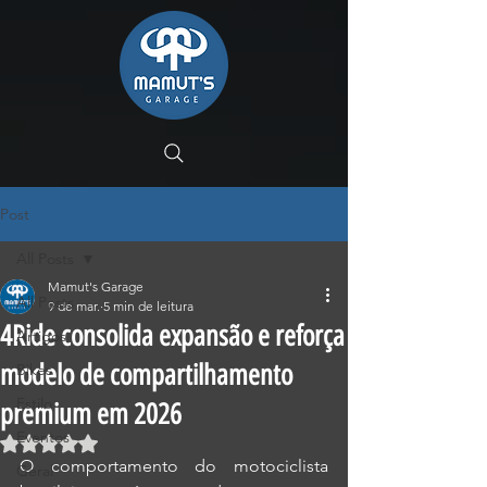
Post
All Posts
Mamut's Garage
All Posts
9 de mar.
5 min de leitura
4Ride consolida expansão e reforça
Artigos
modelo de compartilhamento
Bikes
Estilo
premium em 2026
Eventos
Avaliado com NaN de 5 estrelas.
O comportamento do motociclista 
Geral