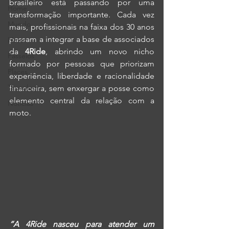
brasileiro está passando por uma 
Home
transformação importante. Cada vez 
Mundo
mais, profissionais na faixa dos 30 anos 
passam a integrar a base de associados 
News
da 
4Ride
, abrindo um novo nicho 
Passeios
formado por pessoas que priorizam 
Places
experiência, liberdade e racionalidade 
Tecnologia
financeira, sem enxergar a posse como 
elemento central da relação com a 
Notícias
moto.
“A 4Ride nasceu para atender um 