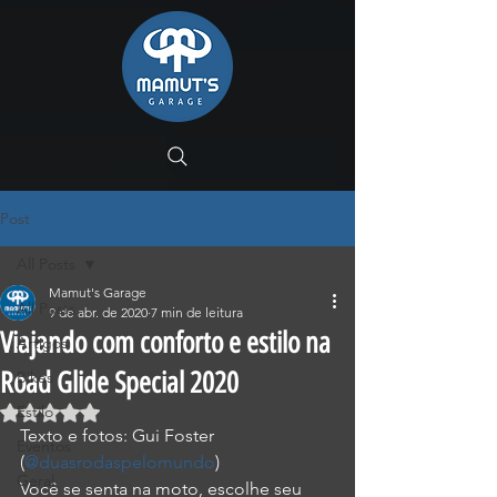
Post
All Posts
Mamut's Garage
All Posts
9 de abr. de 2020
7 min de leitura
Viajando com conforto e estilo na
Artigos
Road Glide Special 2020
Bikes
Estilo
Avaliado com NaN de 5 estrelas.
Texto e fotos: Gui Foster 
Eventos
(
@duasrodaspelomundo
)
Geral
Você se senta na moto, escolhe seu 