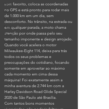
Home
som favorito, coloca as coordenadas 
no GPS e está pronto para rodar mais 
Mundo
de 1.000 km em um dia, sem 
News
desconforto. No trânsito, na estrada ou 
Passeios
em qualquer parada, a moto chama 
atenção por onde passa pelo seu 
Places
tamanho imponente e design arrojado. 
Tecnologia
Quando você acelera o motor 
Notícias
Milwaukee-Eight 114, deixa para trás 
todos os seus problemas e 
preocupações do cotidiano, focando 
somente em aproveitar ao máximo 
cada momento em cima dessa 
máquina! Foi exatamente assim a 
minha aventura de 2.744 km com a 
Harley Davidson Road Glide Special 
2020 de São Paulo até Brasília.
Com tantos bons momentos 