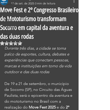
17 de set. de 2025
3 min de leitura
Home
Move Fest e 2º Congresso Brasileiro
Mundo
de Mototurismo transformam
News
Socorro em capital da aventura e
Passeios
Places
das duas rodas
Tecnologia
Avaliado com NaN de 5 estrelas.
Durante três dias, a cidade se torna 
Notícias
palco de esportes, cultura, debates e 
experiências que conectam pessoas, 
marcas e instituições em torno da vida 
outdoor e das duas rodas
De 19 a 21 de setembro, o município 
de Socorro (SP), no Circuito das Águas 
Paulista, será o epicentro da aventura e 
do mototurismo no Brasil com a 
realização do 
Move
Fest 2025
 e do 
2º 