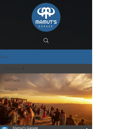
Post
All Posts
All Posts
Artigos
Bikes
Estilo
Eventos
Geral
Mamut's Garage