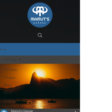
Post
All Posts
All Posts
Artigos
Bikes
Estilo
Eventos
Geral
Mamut's Garage