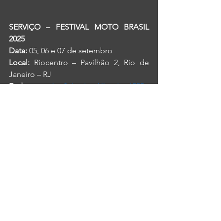
SERVIÇO – FESTIVAL MOTO BRASIL 
2025
Data: 
05, 06 e 07 de setembro
Local:
 Riocentro – Pavilhão 2, Rio de 
Janeiro – RJ
Endereço:  
Av. Salvador Allende, 6555 - 
Barra Ol
í
mpica, Rio de Janeiro - RJ
Horários: 
Sexta (05/09): 15h às 22h
Sábado
 (06/09): 12h às 22h
Domingo 
(07/09): 12h às 20h
Estacionamento:
 Gratuito para motos.
Hospedagem:  
com 20% OFF no 
Lagune Barra Hotel usando o código 
MOTOBRASIL2025
Ingressos no site oficial: 
www.festivalmotobrasil.com.br
No Instagram:  @festivalmotobrasil 