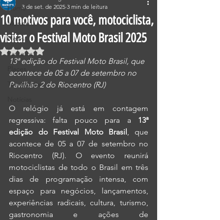
3 de set. de 2025
3 min de leitura
Home
10 motivos para você, motociclista,
Mundo
visitar o Festival Moto Brasil 2025
News
Avaliado com NaN de 5 estrelas.
Passeios
13ª edição do Festival Moto Brasil, que 
Places
acontece de 05 a 07 de setembro no 
Tecnologia
Pavilhão 2 do Riocentro (RJ)
Notícias
O relógio já está em contagem 
regressiva: falta pouco para a 
13ª 
edição do Festival Moto Brasil
, que 
acontece de 05 a 07 de setembro no 
Riocentro (RJ). O evento reunirá 
motociclistas de todo o Brasil em três 
dias de programação intensa, com 
espaço para negócios, lançamentos, 
experiências radicais, cultura, turismo, 
gastronomia e ações de 