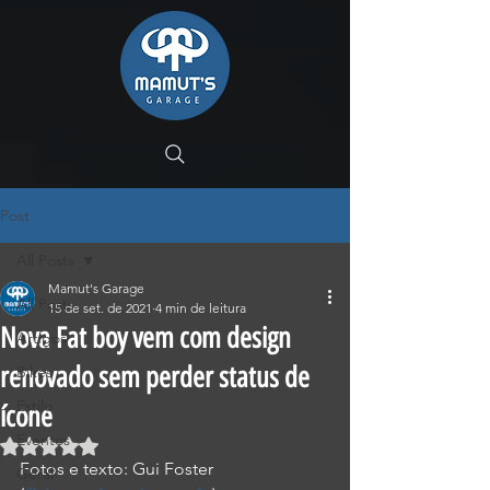
Post
All Posts
Mamut's Garage
All Posts
15 de set. de 2021
4 min de leitura
Nova Fat boy vem com design
Artigos
renovado sem perder status de
Bikes
Estilo
ícone
Eventos
Avaliado com NaN de 5 estrelas.
Fotos e texto: Gui Foster 
Geral