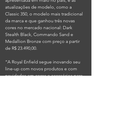
apresentada em maio no país, e as 
atualizações de modelo, como a 
Classic 350, o modelo mais tradicional 
da marca e que ganhou três novas 
cores no mercado nacional: Dark 
Stealth Black, Commando Sand e 
Medallion Bronze com preço a partir 
de R$ 23.490,00. 
“A Royal Enfield segue inovando seu 
line-up com novos produtos e com 
novidades em cores e acessórios para 
os modelos consagrados. Essa é a 
estratégia da marca para seguir 
atendendo a maior pluralidade de 
clientes possível, mantendo os 
princípios de motopurismo, design e 
acessibilidade”, conclui Thais Gallo.
News