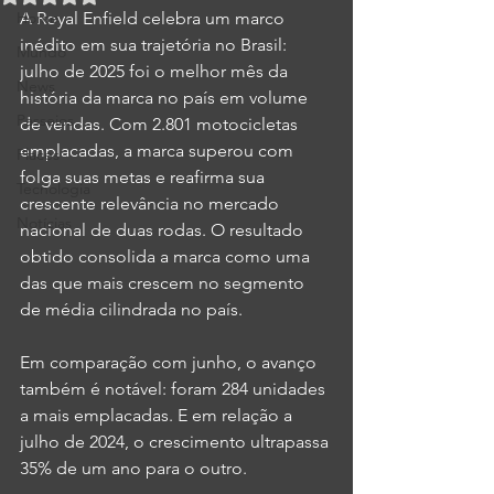
Home
A Royal Enfield celebra um marco 
inédito em sua trajetória no Brasil: 
Mundo
julho de 2025 foi o melhor mês da 
News
história da marca no país em volume 
Passeios
de vendas. Com 2.801 motocicletas 
emplacadas, a marca superou com 
Places
folga suas metas e reafirma sua 
Tecnologia
crescente relevância no mercado 
Notícias
nacional de duas rodas. O resultado 
obtido consolida a marca como uma 
das que mais crescem no segmento 
de média cilindrada no país. 
Em comparação com junho, o avanço 
também é notável: foram 284 unidades 
a mais emplacadas. E em relação a 
julho de 2024, o crescimento ultrapassa 
35% de um ano para o outro. 