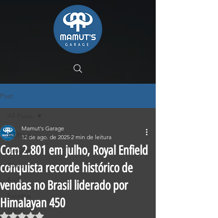
Post
All Posts
Mamut's Garage
All Posts
12 de ago. de 2025
2 min de leitura
Com 2.801 em julho, Royal Enfield
Artigos
conquista recorde histórico de
Bikes
Estilo
vendas no Brasil liderado por
Eventos
Himalayan 450
Geral
Avaliado com NaN de 5 estrelas.